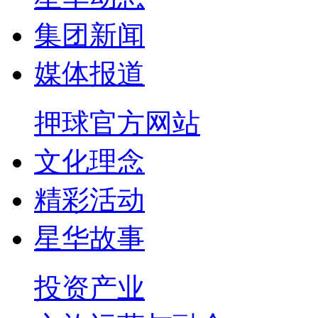
集团新闻
媒体报道
押球官方网站
文化理念
精彩活动
星华故事
投资产业