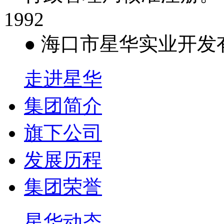
1992
● 海口市星华实业开
走进星华
集团简介
旗下公司
发展历程
集团荣誉
星华动态