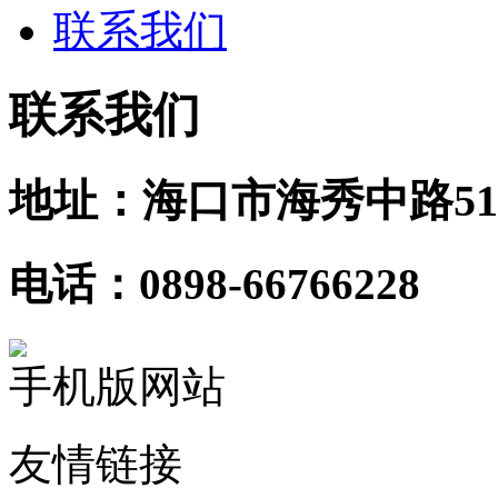
联系我们
联系我们
地址：海口市海秀中路51
电话：0898-66766228
手机版网站
友情链接