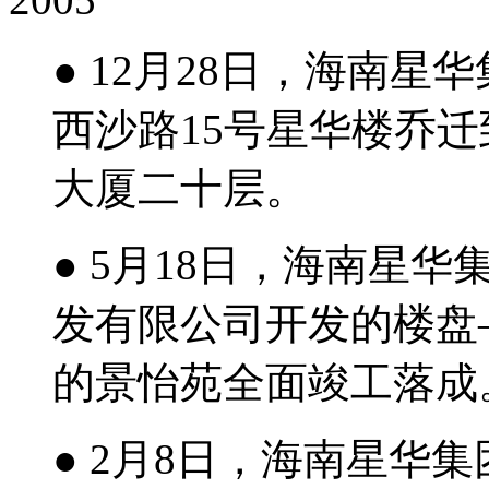
● 12月28日，海南
西沙路15号星华楼乔迁
大厦二十层。
● 5月18日，海南星
发有限公司开发的楼盘
的景怡苑全面竣工落成
● 2月8日，海南星华