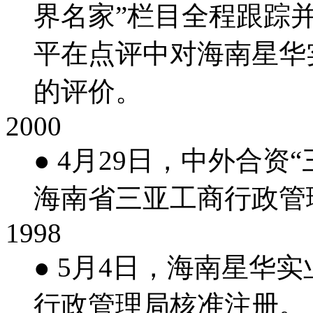
界名家”栏目全程跟踪
平在点评中对海南星华
的评价。
2000
● 4月29日，中外合
海南省三亚工商行政管
1998
● 5月4日，海南星华
行政管理局核准注册。