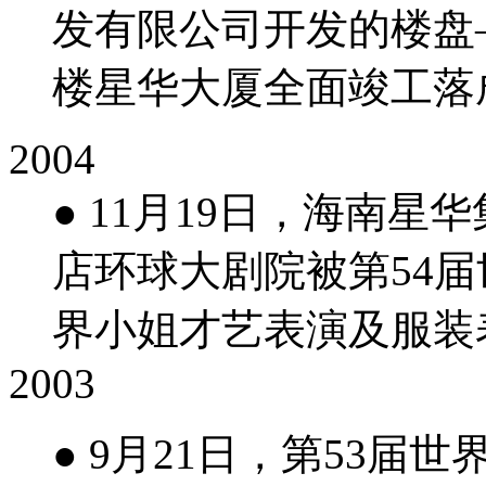
发有限公司开发的楼盘
楼星华大厦全面竣工落
2004
● 11月19日，海南
店环球大剧院被第54
界小姐才艺表演及服装
2003
● 9月21日，第53