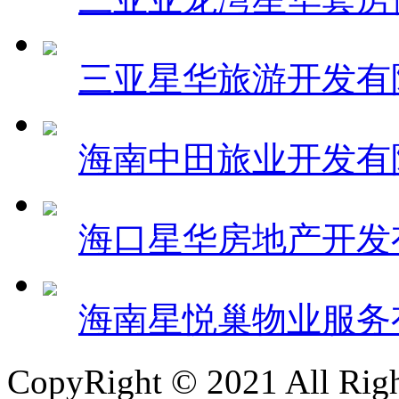
三亚星华旅游开发有
海南中田旅业开发有
海口星华房地产开发
海南星悦巢物业服务
CopyRight © 2021 All