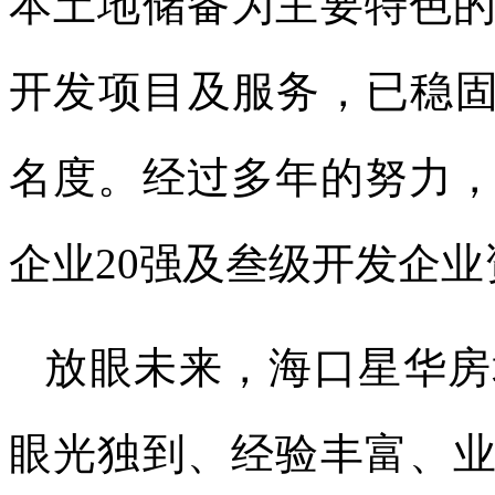
本土地储备为主要特色
开发项目及服务，已稳固
名度。经过多年的努力
企业20强及叁级开发企业
放眼未来，海口星华房
眼光独到、经验丰富、