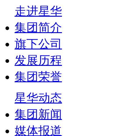
走进星华
集团简介
旗下公司
发展历程
集团荣誉
星华动态
集团新闻
媒体报道