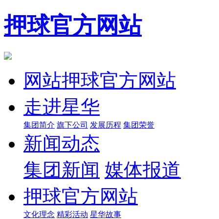
押球官方网站
网站押球官方网站
走进星华
集团简介
旗下公司
发展历程
集团荣誉
新闻动态
集团新闻
媒体报道
押球官方网站
文化理念
精彩活动
星华故事