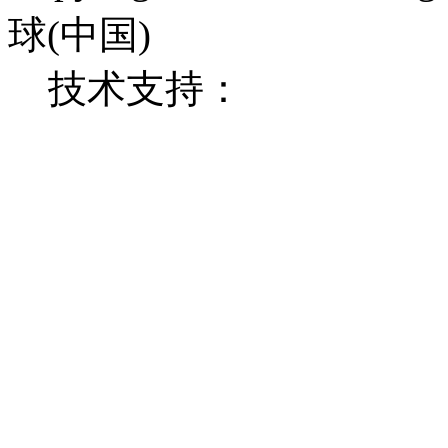
球(中国)
技术支持：