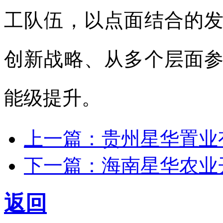
工队伍，以点面结合的
创新战略、从多个层面
能级提升。
上一篇：贵州星华置业
下一篇：海南星华农业
返回