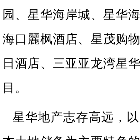
园、星华海岸城、星华
海口麗枫酒店、星茂购
日酒店、三亚亚龙湾星
目。
星华地产志存高远，以