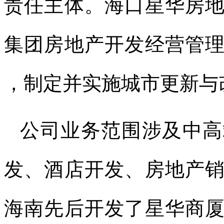
责任主体。海口星华房
集团房地产开发经营管
，制定并实施城市更新与
公司业务范围涉及中高
发、酒店开发、房地产
海南先后开发了星华商