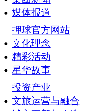
媒体报道
押球官方网站
文化理念
精彩活动
星华故事
投资产业
文旅运营与融合