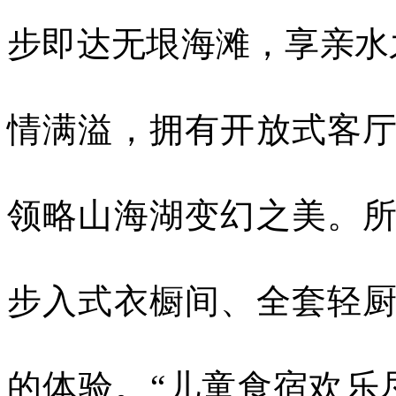
步即达无垠海滩，享亲水
情满溢，拥有开放式客
领略山海湖变幻之美。
步入式衣橱间、全套轻
的体验。“儿童食宿欢乐