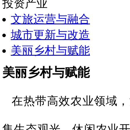
投资产业
文旅运营与融合
城市更新与改造
美丽乡村与赋能
美丽乡村与赋能
在热带高效农业领域，
集生态观光、休闲农业