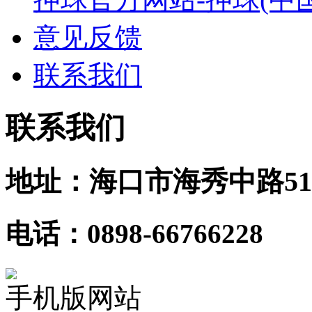
意见反馈
联系我们
联系我们
地址：海口市海秀中路51
电话：0898-66766228
手机版网站