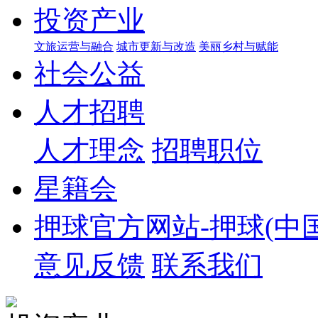
投资产业
文旅运营与融合
城市更新与改造
美丽乡村与赋能
社会公益
人才招聘
人才理念
招聘职位
星籍会
押球官方网站-押球(中国
意见反馈
联系我们