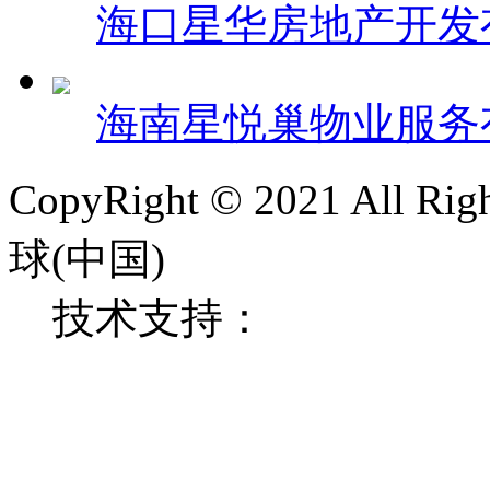
海口星华房地产开发
海南星悦巢物业服务
CopyRight © 2021 All
球(中国)
技术支持：