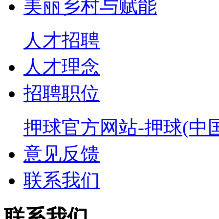
美丽乡村与赋能
人才招聘
人才理念
招聘职位
押球官方网站-押球(中国
意见反馈
联系我们
联系我们