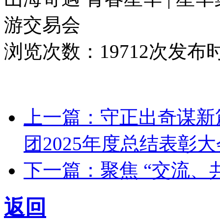
游交易会
浏览次数：19712次
发布时间
上一篇：守正出奇谋新篇
团2025年度总结表彰
下一篇：聚焦 “交流、
返回