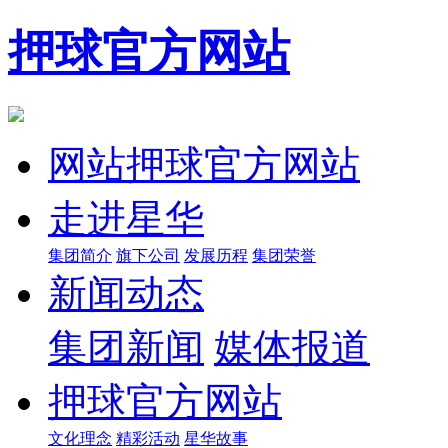
押球官方网站
网站押球官方网站
走进星华
集团简介
旗下公司
发展历程
集团荣誉
新闻动态
集团新闻
媒体报道
押球官方网站
文化理念
精彩活动
星华故事